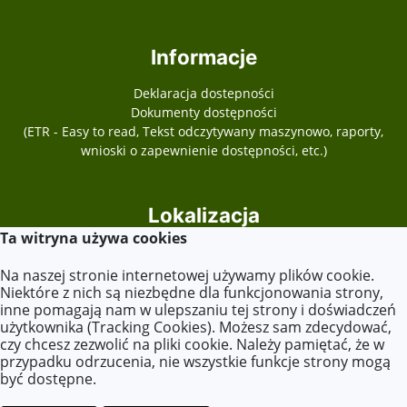
Informacje
Deklaracja dostepności
Dokumenty dostępności
(ETR - Easy to read, Tekst odczytywany maszynowo, raporty,
wnioski o zapewnienie dostępności, etc.)
Lokalizacja
Ta witryna używa cookies
Plac Józefa Piłsudskiego 13
62-540 Kleczew
Na naszej stronie internetowej używamy plików cookie.
Niektóre z nich są niezbędne dla funkcjonowania strony,
inne pomagają nam w ulepszaniu tej strony i doświadczeń
użytkownika (Tracking Cookies). Możesz sam zdecydować,
Kontakt
czy chcesz zezwolić na pliki cookie. Należy pamiętać, że w
przypadku odrzucenia, nie wszystkie funkcje strony mogą
Tel. +48 63 270 10 24
być dostępne.
E-mail:
zspkleczew@op.pl