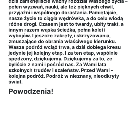
dziś zamknęliście ważny rozdział Waszego życia –
pełen wyzwań, nauki, ale też pięknych chwil,
przyjaźni i wspólnego dorastania. Pamiętajcie,
nasze życie to ciągła wędrówka, a do celu wiodą
różne drogi. Czasem jest to twardy, ubity trakt, a
innym razem wąska ścieżka, pełna kolei i
wybojów. I jeszcze zakręty, i skrzyżowania,
zmuszające do obrania właściwego kierunku.
Wasza podróż wciąż trwa, a dziś dobiega kresu
jedynie jej kolejny etap. I za ten etap, wspólnie
spędzony, dziękujemy. Dziękujemy za to, że
byliście z nami i pośród nas. Za Wami lata
szkolnych trudów i szaleństw. Przed Wami –
kolejna podróż. Podróż w nieznany, nieodkryty
świat.
Powodzenia!
Kliknięci