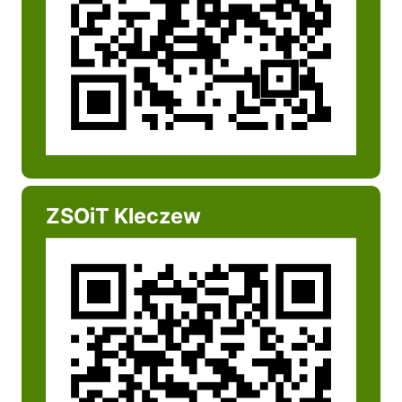
ZSOiT Kleczew