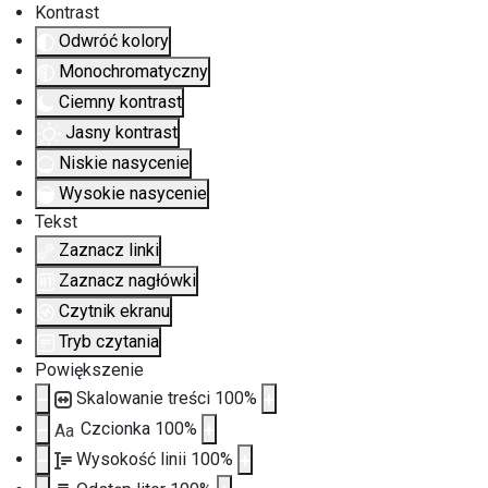
Kontrast
Odwróć kolory
Monochromatyczny
Ciemny kontrast
Jasny kontrast
Niskie nasycenie
Wysokie nasycenie
Tekst
Zaznacz linki
Zaznacz nagłówki
Czytnik ekranu
Tryb czytania
Powiększenie
Skalowanie treści
100
%
Czcionka
100
%
Aa
Wysokość linii
100
%