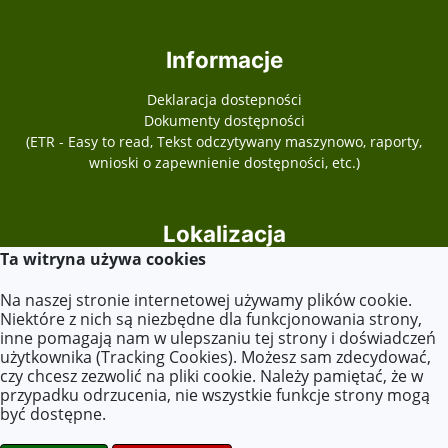
Informacje
Deklaracja dostepności
Dokumenty dostępności
(ETR - Easy to read, Tekst odczytywany maszynowo, raporty,
wnioski o zapewnienie dostępności, etc.)
Lokalizacja
Ta witryna używa cookies
Plac Józefa Piłsudskiego 13
62-540 Kleczew
Na naszej stronie internetowej używamy plików cookie.
Niektóre z nich są niezbędne dla funkcjonowania strony,
inne pomagają nam w ulepszaniu tej strony i doświadczeń
użytkownika (Tracking Cookies). Możesz sam zdecydować,
Kontakt
czy chcesz zezwolić na pliki cookie. Należy pamiętać, że w
przypadku odrzucenia, nie wszystkie funkcje strony mogą
Tel. +48 63 270 10 24
być dostępne.
E-mail:
zspkleczew@op.pl
sekretariat@zsoit.pl