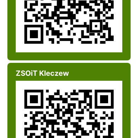
ZSOiT Kleczew