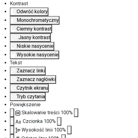
Kontrast
Odwróć kolory
Monochromatyczny
Ciemny kontrast
Jasny kontrast
Niskie nasycenie
Wysokie nasycenie
Tekst
Zaznacz linki
Zaznacz nagłówki
Czytnik ekranu
Tryb czytania
Powiększenie
Skalowanie treści
100
%
Czcionka
100
%
Aa
Wysokość linii
100
%