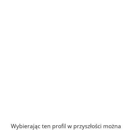
Kliknięci
800_3707
Wybierając ten profil w przyszłości można