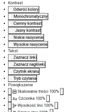
Kontrast
Odwróć kolory
Monochromatyczny
Ciemny kontrast
Jasny kontrast
Niskie nasycenie
Wysokie nasycenie
Tekst
Zaznacz linki
Zaznacz nagłówki
Czytnik ekranu
Tryb czytania
Powiększenie
Skalowanie treści
100
%
Czcionka
100
%
Aa
Wysokość linii
100
%