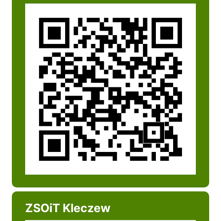
ZSOiT Kleczew