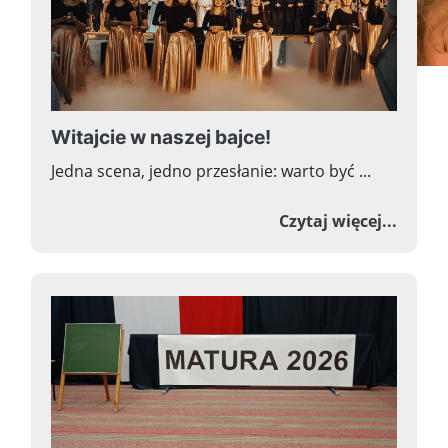
Witajcie w naszej bajce!
Jedna scena, jedno przesłanie: warto być ...
Dołącz do nas!
o Wita
Czytaj więcej...