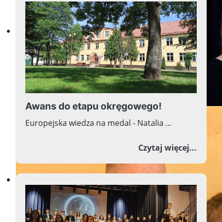
Dobry nauczyciel uderza w 
Awans do etapu okręgowego!
Europejska wiedza na medal - Natalia ...
o Awa
Czytaj więcej...
Inwestycja w wiedzę zawsze