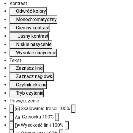
Kontrast
Odwróć kolory
Monochromatyczny
Ciemny kontrast
Jasny kontrast
Niskie nasycenie
Wysokie nasycenie
Tekst
Zaznacz linki
Zaznacz nagłówki
Czytnik ekranu
Tryb czytania
Powiększenie
Skalowanie treści
100
%
Czcionka
100
%
Aa
Wysokość linii
100
%