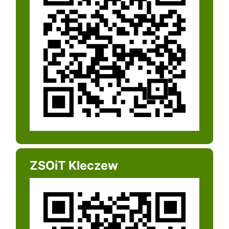
ZSOiT Kleczew