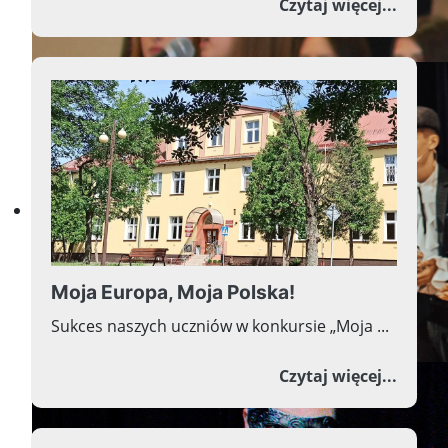
o Waka
Czytaj więcej...
Zawsze idź przez życie tak,
Moja Europa, Moja Polska!
Sukces naszych uczniów w konkursie „Moja ...
o Moja
Czytaj więcej...