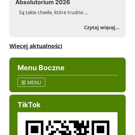
Absolutorium 2026
Są takie chwile, które trudno ...
o Abso
Czytaj więcej...
Wiecej aktualności
Menu Boczne
MENU
TikTok