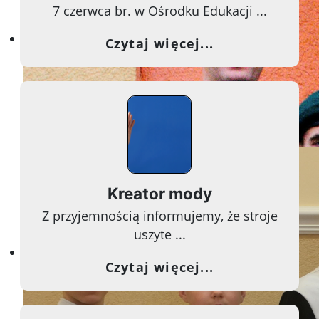
7 czerwca br. w Ośrodku Edukacji ...
Edukacja jest najpotężniejs
o EKOKAMERA Z
Czytaj więcej...
Kreator mody
Z przyjemnością informujemy, że stroje
uszyte ...
Szkoła nie polega na napełni
o Kreator mody
Czytaj więcej...