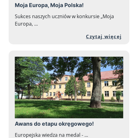
Moja Europa, Moja Polska!
Sukces naszych uczniów w konkursie „Moja
Europa, ...
Przej
Czytaj więcej
Awans do etapu okręgowego!
Europejska wiedza na medal - ...