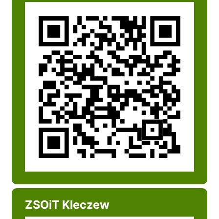
ZSOiT Kleczew