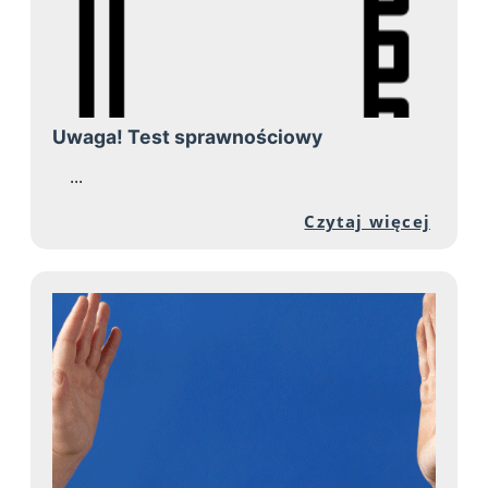
Uwaga! Test sprawnościowy
...
Przej
Czytaj więcej