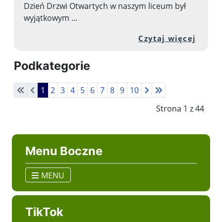
Dzień Drzwi Otwartych w naszym liceum był
wyjątkowym ...
Przej
Czytaj więcej
Podkategorie
1
2
3
4
5
6
7
8
9
10
Strona 1 z 44
Menu Boczne
MENU
TikTok