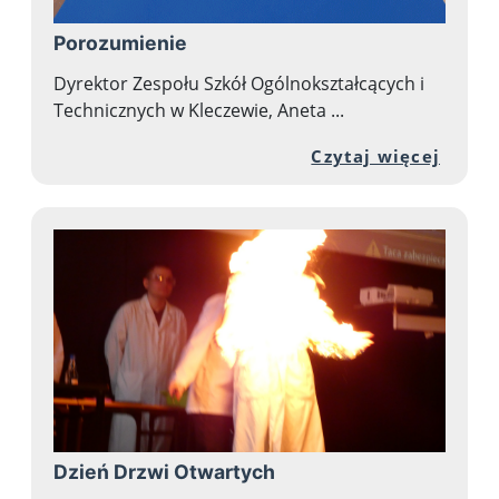
Porozumienie
Dyrektor Zespołu Szkół Ogólnokształcących i
Technicznych w Kleczewie, Aneta ...
Przej
Czytaj więcej
Dzień Drzwi Otwartych