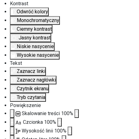
Kontrast
Odwróć kolory
Monochromatyczny
Ciemny kontrast
Jasny kontrast
Niskie nasycenie
Wysokie nasycenie
Tekst
Zaznacz linki
Zaznacz nagłówki
Czytnik ekranu
Tryb czytania
Powiększenie
Skalowanie treści
100
%
Czcionka
100
%
Aa
Wysokość linii
100
%