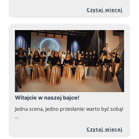
Przej
Czytaj więcej
Witajcie w naszej bajce!
Jedna scena, jedno przesłanie: warto być sobą!
...
Przej
Czytaj więcej