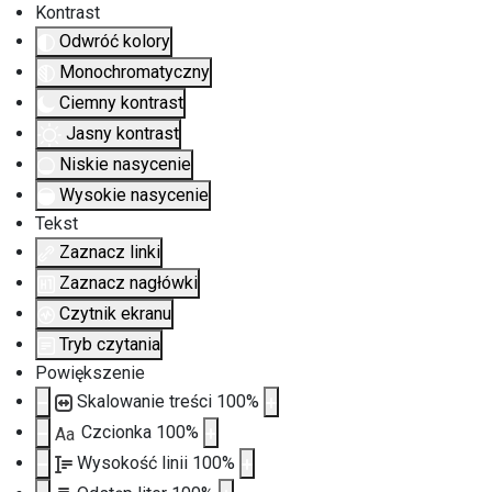
Kontrast
Odwróć kolory
Monochromatyczny
Ciemny kontrast
Jasny kontrast
Niskie nasycenie
Wysokie nasycenie
Tekst
Zaznacz linki
Zaznacz nagłówki
Czytnik ekranu
Tryb czytania
Powiększenie
Skalowanie treści
100
%
Czcionka
100
%
Aa
Wysokość linii
100
%