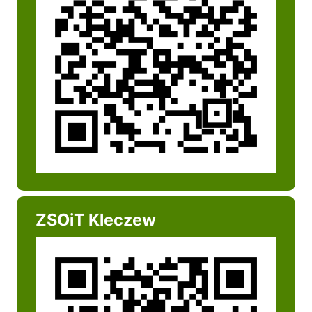
ZSOiT Kleczew