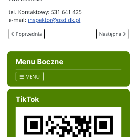
tel. Kontaktowy: 531 641 425
e-mail:
inspektor@osdidk.pl
Poprzednia strona: Procedury zgłoszeń wewnętrznych
Następna strona
Poprzednia
Następna
Menu Boczne
MENU
TikTok