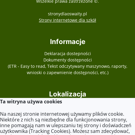
Wszelkie prawa zastrzeżone ©.
stronydlaoswaity.pl
otwiera się w nowy
Strony internetowe dla szkół
Informacje
Deklaracja dostepności
Dokumenty dostępności
(ETR - Easy to read, Tekst odczytywany maszynowo, raporty,
wnioski o zapewnienie dostępności, etc.)
Lokalizacja
Ta witryna używa cookies
Plac Józefa Piłsudskiego 13
62-540 Kleczew
Na naszej stronie internetowej używamy plików cookie.
Niektóre z nich są niezbędne dla funkcjonowania strony,
inne pomagają nam w ulepszaniu tej strony i doświadczeń
użytkownika (Tracking Cookies). Możesz sam zdecydować,
Kontakt