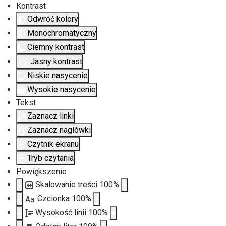
Kontrast
Odwróć kolory
Monochromatyczny
Ciemny kontrast
Jasny kontrast
Niskie nasycenie
Wysokie nasycenie
Tekst
Zaznacz linki
Zaznacz nagłówki
Czytnik ekranu
Tryb czytania
Powiększenie
Skalowanie treści
100
%
Czcionka
100
%
Aa
Wysokość linii
100
%