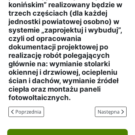
konińskim” realizowany będzie w
trzech częściach (dla każdej
jednostki powiatowej osobno) w
systemie „zaprojektuj i wybuduj”,
czyli od opracowania
dokumentacji projektowej po
realizację robót polegających
głównie na: wymianie stolarki
okiennej i drzwiowej, ociepleniu
ścian i dachów, wymianie źródeł
ciepła oraz montażu paneli
fotowoltaicznych.
Poprzednia strona: „Strzelnica w Powiecie 2025”
Następna strona
Poprzednia
Następna