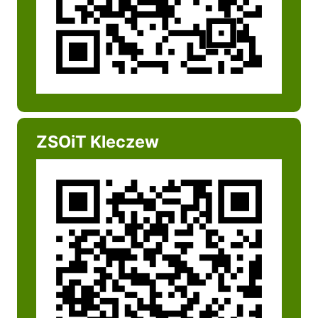
ZSOiT Kleczew