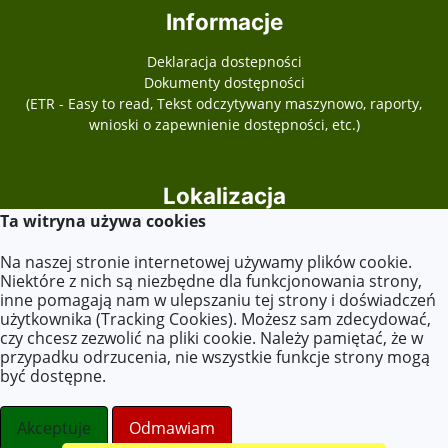
Informacje
Deklaracja dostepności
Dokumenty dostępności
(ETR - Easy to read, Tekst odczytywany maszynowo, raporty,
wnioski o zapewnienie dostępności, etc.)
Lokalizacja
Ta witryna używa cookies
Plac Józefa Piłsudskiego 13
62-540 Kleczew
Na naszej stronie internetowej używamy plików cookie.
Niektóre z nich są niezbędne dla funkcjonowania strony,
inne pomagają nam w ulepszaniu tej strony i doświadczeń
użytkownika (Tracking Cookies). Możesz sam zdecydować,
Kontakt
czy chcesz zezwolić na pliki cookie. Należy pamiętać, że w
przypadku odrzucenia, nie wszystkie funkcje strony mogą
Tel. +48 63 270 10 24
być dostępne.
E-mail:
zspkleczew@op.pl
sekretariat@zsoit.pl
Akceptuje
Odmawiam