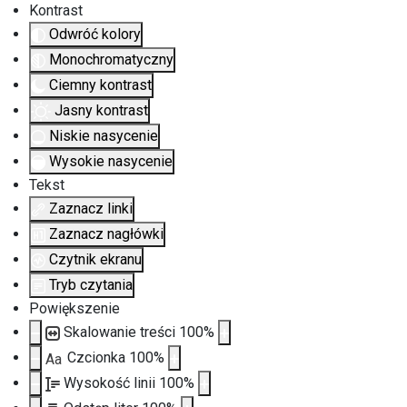
Kontrast
Odwróć kolory
Monochromatyczny
Ciemny kontrast
Jasny kontrast
Niskie nasycenie
Wysokie nasycenie
Tekst
Zaznacz linki
Zaznacz nagłówki
Czytnik ekranu
Tryb czytania
Powiększenie
Skalowanie treści
100
%
Czcionka
100
%
Aa
Wysokość linii
100
%