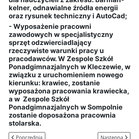
kelner, odnawialne źródła energii
oraz rysunek techniczny i AutoCad;
- Wyposażenie pracowni
zawodowych w specjalistyczny
sprzęt odzwierciadlający
rzeczywiste warunki pracy u
pracodawców. W Zespole Szkół
Ponadgimnazjalnych w Kleczewie, w
związku z uruchomieniem nowego
kierunku: krawiec, zostanie
wyposażona pracowania krawiecka,
a w Zespole Szkół
Ponadgimnazjalnych w Sompolnie
zostanie doposażona pracownia
stolarska.
Poprzednia strona: Cyfrowa Wielkopolsk@ 2020
Następna strona:
Poprzednia
Następna