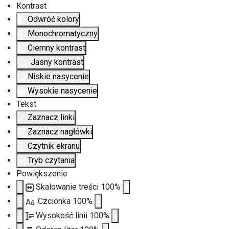
Kontrast
Odwróć kolory
Monochromatyczny
Ciemny kontrast
Jasny kontrast
Niskie nasycenie
Wysokie nasycenie
Tekst
Zaznacz linki
Zaznacz nagłówki
Czytnik ekranu
Tryb czytania
Powiększenie
Skalowanie treści
100
%
Czcionka
100
%
Aa
Wysokość linii
100
%