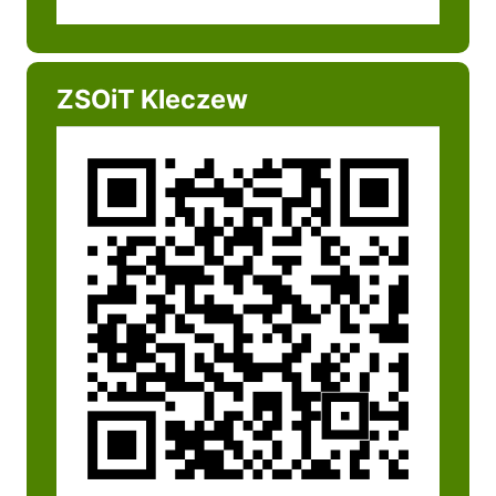
ZSOiT Kleczew