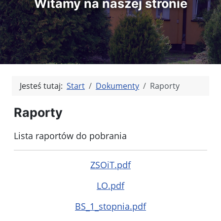
Witamy na naszej stronie
Jesteś tutaj:
Start
Dokumenty
Raporty
Raporty
Lista raportów do pobrania
ZSOiT.pdf
LO.pdf
BS_1_stopnia.pdf