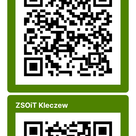
ZSOiT Kleczew