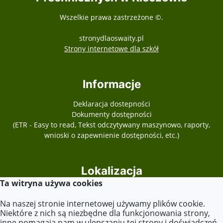
Wszelkie prawa zastrzeżone ©.
stronydlaoswaity.pl
otwiera się w nowy
Strony internetowe dla szkół
Informacje
Deklaracja dostepności
Dokumenty dostępności
(ETR - Easy to read, Tekst odczytywany maszynowo, raporty,
wnioski o zapewnienie dostępności, etc.)
Lokalizacja
Ta witryna używa cookies
Plac Józefa Piłsudskiego 13
62-540 Kleczew
Na naszej stronie internetowej używamy plików cookie.
Niektóre z nich są niezbędne dla funkcjonowania strony,
inne pomagają nam w ulepszaniu tej strony i doświadczeń