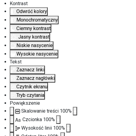
Kontrast
Odwróć kolory
Monochromatyczny
Ciemny kontrast
Jasny kontrast
Niskie nasycenie
Wysokie nasycenie
Tekst
Zaznacz linki
Zaznacz nagłówki
Czytnik ekranu
Tryb czytania
Powiększenie
Skalowanie treści
100
%
Czcionka
100
%
Aa
Wysokość linii
100
%