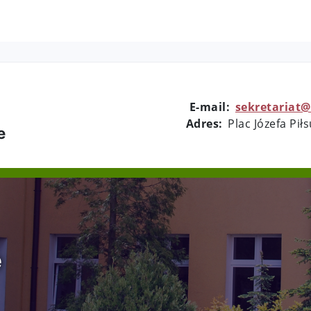
E-mail:
sekretariat@
Adres:
Plac Józefa Pił
e
e