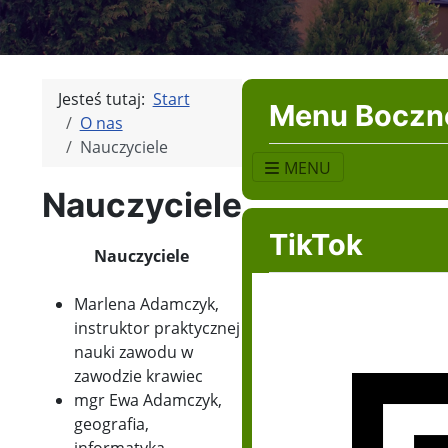
Jesteś tutaj:
Start
Menu Boczn
O nas
Nauczyciele
MENU
Nauczyciele
TikTok
Nauczyciele
Marlena Adamczyk,
instruktor praktycznej
nauki zawodu w
zawodzie krawiec
mgr Ewa Adamczyk,
geografia,