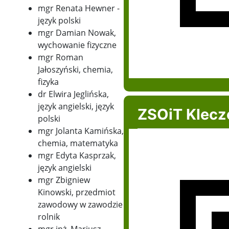
mgr Renata Hewner -
język polski
mgr Damian Nowak,
wychowanie fizyczne
mgr Roman
Jałoszyński, chemia,
fizyka
dr Elwira Jeglińska,
język angielski, język
ZSOiT Klec
polski
mgr Jolanta Kamińska,
chemia, matematyka
mgr Edyta Kasprzak,
język angielski
mgr Zbigniew
Kinowski, przedmiot
zawodowy w zawodzie
rolnik