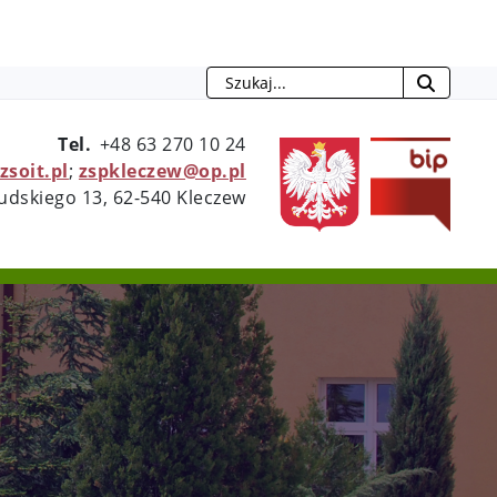
Szukaj
Tel.
+48 63 270 10 24
otwie
zsoit.pl
;
zspkleczew@op.pl
sudskiego 13, 62-540 Kleczew