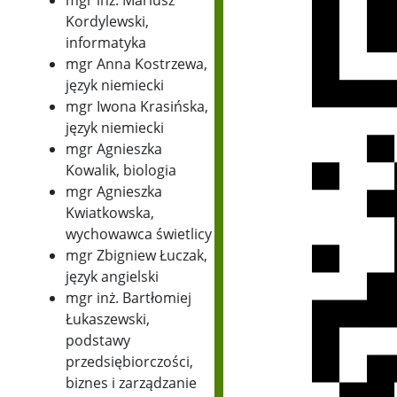
mgr inż. Mariusz
Kordylewski,
informatyka
mgr Anna Kostrzewa,
język niemiecki
mgr Iwona Krasińska,
język niemiecki
mgr Agnieszka
Kowalik, biologia
mgr Agnieszka
Kwiatkowska,
wychowawca świetlicy
mgr Zbigniew Łuczak,
język angielski
mgr inż. Bartłomiej
Łukaszewski,
podstawy
przedsiębiorczości,
biznes i zarządzanie