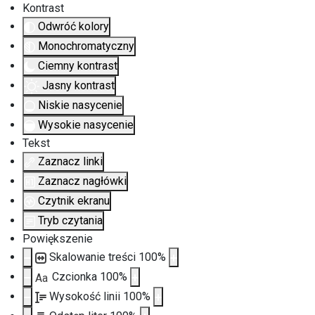
Kontrast
Odwróć kolory
Monochromatyczny
Ciemny kontrast
Jasny kontrast
Niskie nasycenie
Wysokie nasycenie
Tekst
Zaznacz linki
Zaznacz nagłówki
Czytnik ekranu
Tryb czytania
Powiększenie
Skalowanie treści
100
%
Czcionka
100
%
Aa
Wysokość linii
100
%