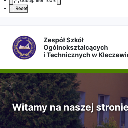
Odstęp liter
100
%
Reset
Przejdź
Przejdź
Przejdź
Przejdź
do
do
do
do
Zespół Szkół
Ogólnokształcących
treści
menu
wyszukiwarki
mapy
i Technicznych w Kleczewi
głównej
nawigacyjnego
strony
Witamy na naszej stroni