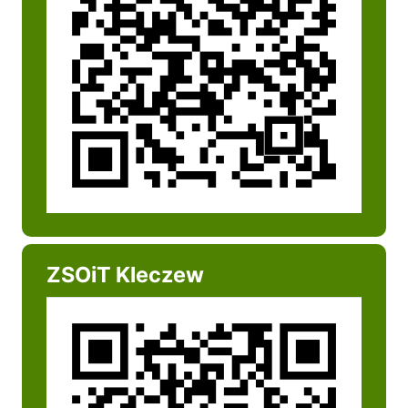
ZSOiT Kleczew