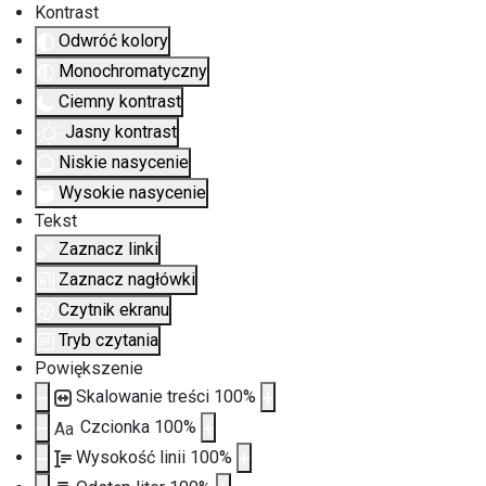
Kontrast
Odwróć kolory
Monochromatyczny
Ciemny kontrast
Jasny kontrast
Niskie nasycenie
Wysokie nasycenie
Tekst
Zaznacz linki
Zaznacz nagłówki
Czytnik ekranu
Tryb czytania
Powiększenie
Skalowanie treści
100
%
Czcionka
100
%
Aa
Wysokość linii
100
%