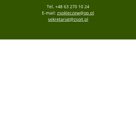
Tel. +48 63 270 10 24
E-mail:
zspkleczew@op.pl
sekretariat@zsoit.pl