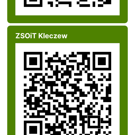
ZSOiT Kleczew