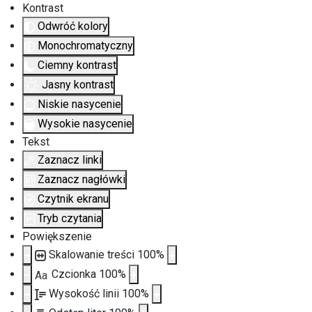
Kontrast
Odwróć kolory
Monochromatyczny
Ciemny kontrast
Jasny kontrast
Niskie nasycenie
Wysokie nasycenie
Tekst
Zaznacz linki
Zaznacz nagłówki
Czytnik ekranu
Tryb czytania
Powiększenie
Skalowanie treści
100
%
Czcionka
100
%
Aa
Wysokość linii
100
%