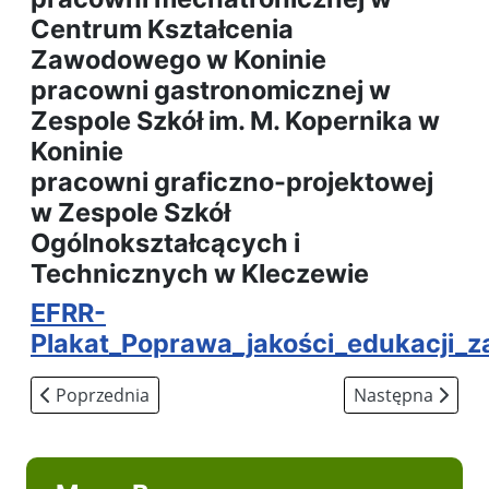
Centrum Kształcenia
Zawodowego w Koninie
pracowni gastronomicznej w
Zespole Szkół im. M. Kopernika w
Koninie
pracowni graficzno-projektowej
w Zespole Szkół
Ogólnokształcących i
Technicznych w Kleczewie
EFRR-
Plakat_Poprawa_jakości_edukacji_z
Poprzednia strona: ETR - Tekst łatwy do czytania
Następna strona:
Poprzednia
Następna