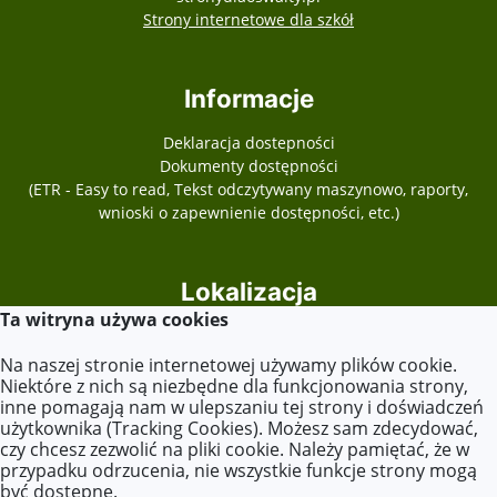
otwiera się w nowy
Strony internetowe dla szkół
Informacje
Deklaracja dostepności
Dokumenty dostępności
(ETR - Easy to read, Tekst odczytywany maszynowo, raporty,
wnioski o zapewnienie dostępności, etc.)
Lokalizacja
Ta witryna używa cookies
Plac Józefa Piłsudskiego 13
62-540 Kleczew
Na naszej stronie internetowej używamy plików cookie.
Niektóre z nich są niezbędne dla funkcjonowania strony,
inne pomagają nam w ulepszaniu tej strony i doświadczeń
użytkownika (Tracking Cookies). Możesz sam zdecydować,
Kontakt
czy chcesz zezwolić na pliki cookie. Należy pamiętać, że w
przypadku odrzucenia, nie wszystkie funkcje strony mogą
Tel. +48 63 270 10 24
być dostępne.