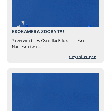
EKOKAMERA ZDOBYTA!
7 czerwca br. w Ośrodku Edukacji Leśnej
Nadleśnictwa ...
Przej
Czytaj więcej