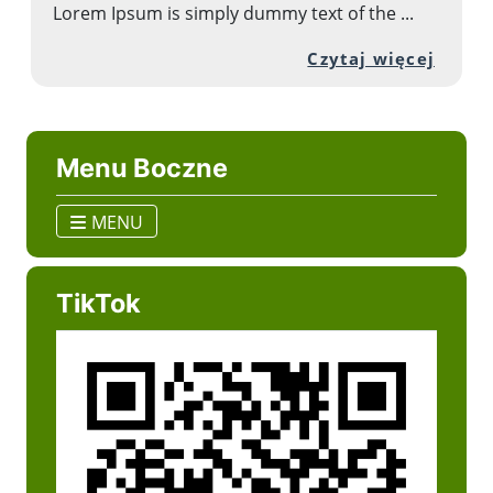
Lorem Ipsum is simply dummy text of the ...
Przej
Czytaj więcej
Menu Boczne
MENU
TikTok