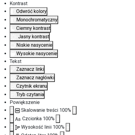
Kontrast
Odwróć kolory
Monochromatyczny
Ciemny kontrast
Jasny kontrast
Niskie nasycenie
Wysokie nasycenie
Tekst
Zaznacz linki
Zaznacz nagłówki
Czytnik ekranu
Tryb czytania
Powiększenie
Skalowanie treści
100
%
Czcionka
100
%
Aa
Wysokość linii
100
%