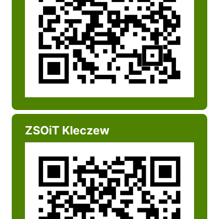
ZSOiT Kleczew