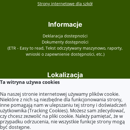
otwiera się w nowy
Strony internetowe dla szkół
Informacje
Deklaracja dostepności
Dokumenty dostępności
(ETR - Easy to read, Tekst odczytywany maszynowo, raporty,
wnioski o zapewnienie dostępności, etc.)
Lokalizacja
Ta witryna używa cookies
Plac Józefa Piłsudskiego 13
62-540 Kleczew
Na naszej stronie internetowej używamy plików cookie.
Niektóre z nich są niezbędne dla funkcjonowania strony,
inne pomagają nam w ulepszaniu tej strony i doświadczeń
użytkownika (Tracking Cookies). Możesz sam zdecydować,
Kontakt
czy chcesz zezwolić na pliki cookie. Należy pamiętać, że w
przypadku odrzucenia, nie wszystkie funkcje strony mogą
Tel. +48 63 270 10 24
być dostępne.