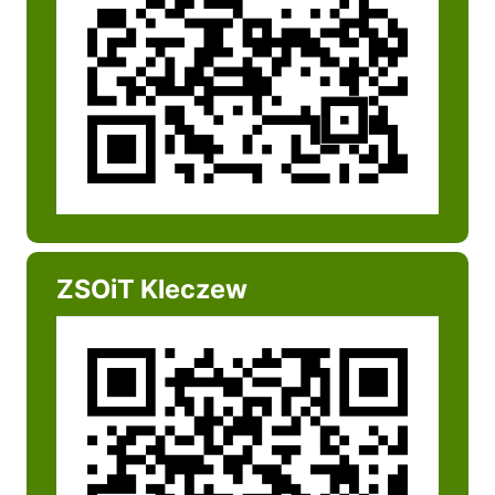
ZSOiT Kleczew