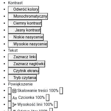
Kontrast
Odwróć kolory
Monochromatyczny
Ciemny kontrast
Jasny kontrast
Niskie nasycenie
Wysokie nasycenie
Tekst
Zaznacz linki
Zaznacz nagłówki
Czytnik ekranu
Tryb czytania
Powiększenie
Skalowanie treści
100
%
Czcionka
100
%
Aa
Wysokość linii
100
%