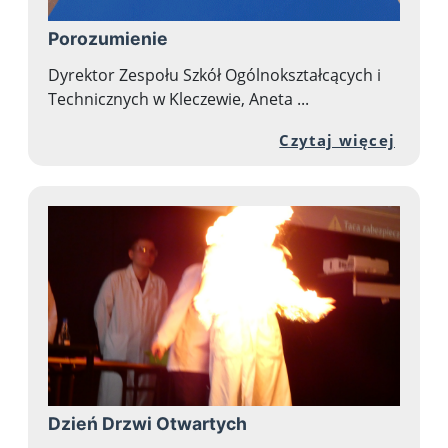
Porozumienie
Dyrektor Zespołu Szkół Ogólnokształcących i
Technicznych w Kleczewie, Aneta ...
Przej
Czytaj więcej
Dzień Drzwi Otwartych