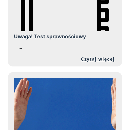
Uwaga! Test sprawnościowy
...
Przej
Czytaj więcej