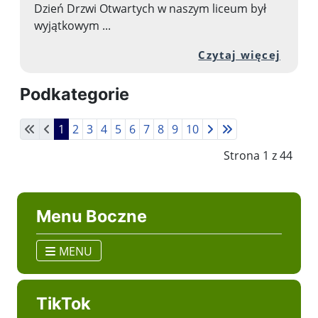
Dzień Drzwi Otwartych w naszym liceum był
wyjątkowym ...
Przej
Czytaj więcej
Podkategorie
1
2
3
4
5
6
7
8
9
10
Strona 1 z 44
Menu Boczne
MENU
TikTok