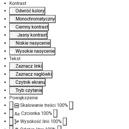
Kontrast
Odwróć kolory
Monochromatyczny
Ciemny kontrast
Jasny kontrast
Niskie nasycenie
Wysokie nasycenie
Tekst
Zaznacz linki
Zaznacz nagłówki
Czytnik ekranu
Tryb czytania
Powiększenie
Skalowanie treści
100
%
Czcionka
100
%
Aa
Wysokość linii
100
%