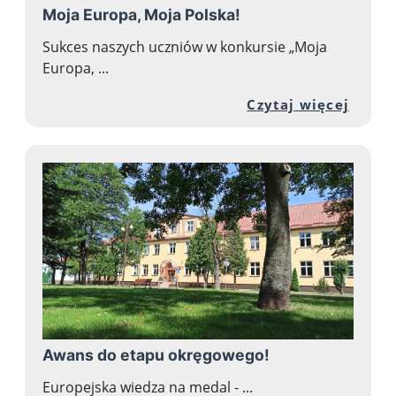
Moja Europa, Moja Polska!
Sukces naszych uczniów w konkursie „Moja
Europa, ...
Przej
Czytaj więcej
Awans do etapu okręgowego!
Europejska wiedza na medal - ...