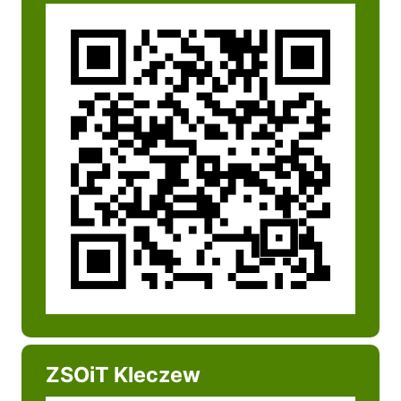
ZSOiT Kleczew