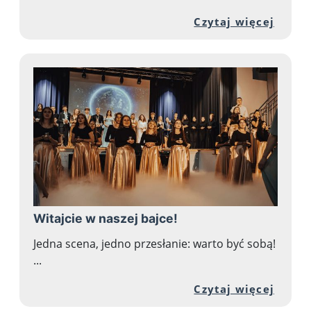
Przej
Czytaj więcej
Witajcie w naszej bajce!
Jedna scena, jedno przesłanie: warto być sobą!
...
Przej
Czytaj więcej