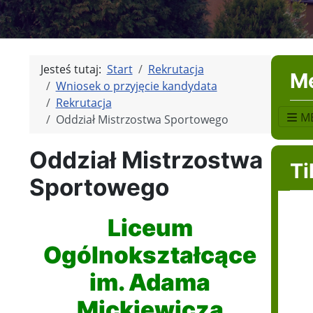
Jesteś tutaj:
Start
Rekrutacja
M
Wniosek o przyjęcie kandydata
Rekrutacja
M
Oddział Mistrzostwa Sportowego
Oddział Mistrzostwa
Ti
Sportowego
Liceum
Ogólnokształcące
im. Adama
Mickiewicza