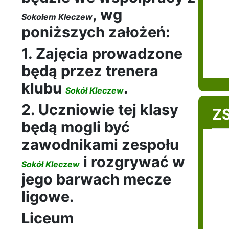
, wg
Sokołem Kleczew
poniższych założeń:
1. Zajęcia prowadzone
będą przez trenera
klubu
.
Sokół Kleczew
2. Uczniowie tej klasy
ZS
będą mogli być
zawodnikami zespołu
i rozgrywać w
Sokół Kleczew
jego barwach mecze
ligowe.
Liceum