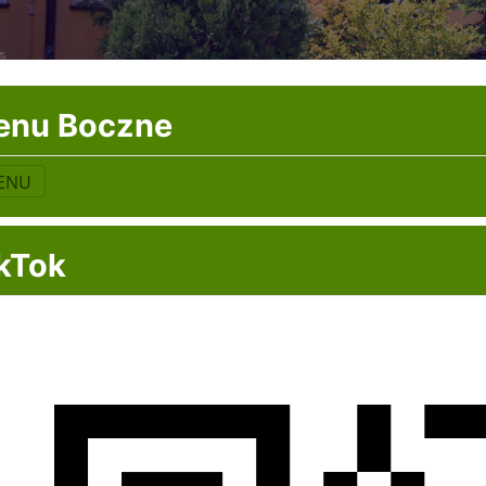
enu Boczne
ENU
kTok