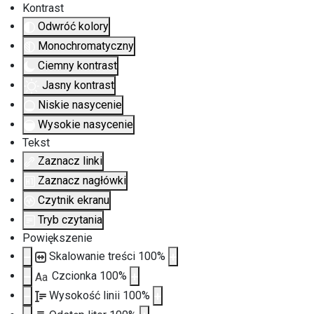
Kontrast
Odwróć kolory
Monochromatyczny
Ciemny kontrast
Jasny kontrast
Niskie nasycenie
Wysokie nasycenie
Tekst
Zaznacz linki
Zaznacz nagłówki
Czytnik ekranu
Tryb czytania
Powiększenie
Skalowanie treści
100
%
Czcionka
100
%
Aa
Wysokość linii
100
%