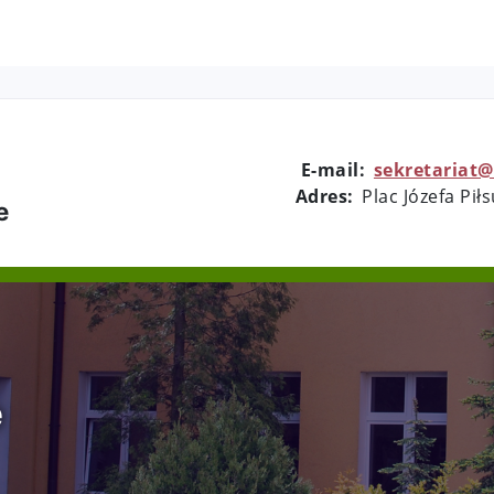
E-mail:
sekretariat@
Adres:
Plac Józefa Pił
e
e