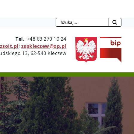
Szukaj
Tel.
+48 63 270 10 24
otwie
zsoit.pl
;
zspkleczew@op.pl
sudskiego 13, 62-540 Kleczew