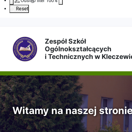
Odstęp liter
100
%
Reset
Przejdź
Przejdź
Przejdź
Przejdź
do
do
do
do
Zespół Szkół
Ogólnokształcących
treści
menu
wyszukiwarki
mapy
i Technicznych w Kleczewi
głównej
nawigacyjnego
strony
Witamy na naszej stroni