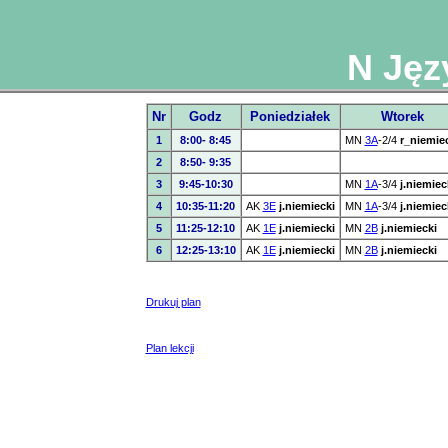
N Jęz
Nr
Godz
Poniedziałek
Wtorek
1
8:00- 8:45
MN
3A
-2/4
r_niemie
2
8:50- 9:35
3
9:45-10:30
MN
1A
-3/4
j.niemiec
4
10:35-11:20
AK
3E
j.niemiecki
MN
1A
-3/4
j.niemiec
5
11:25-12:10
AK
1E
j.niemiecki
MN
2B
j.niemiecki
6
12:25-13:10
AK
1E
j.niemiecki
MN
2B
j.niemiecki
Drukuj plan
Plan lekcji