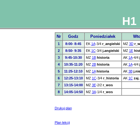
H1 
Nr
Godz
Poniedziałek
Wto
1
8:00- 8:45
EK
1A
-3/4
r_angielski
MZ
3D
r_
2
8:50- 9:35
EK
1C
-3/4
j.angielski
MZ
1E
his
3
9:45-10:30
MZ
1B
historia
AK
1A
-4/4
4
10:35-11:20
MZ
2B
historia
AK
1A
-4/4
5
11:25-12:10
MZ
1A
historia
AK
3B
j.ni
6
12:25-13:10
MZ
1C
-3/4
r_historia
AK
1C
zaj
7
13:15-14:00
MZ
3E
-2/2
r_wos
8
14:05-14:50
MZ
3A
-1/4
r_wos
Drukuj plan
Plan lekcji