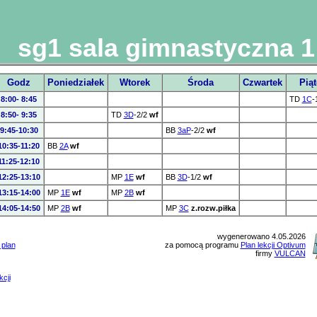
sg1 sala gimnastyczna 1
Godz
Poniedziałek
Wtorek
Środa
Czwartek
Pią
8:00- 8:45
TD
1C
-
8:50- 9:35
TD
3D
-2/2
wf
9:45-10:30
BB
3aP
-2/2
wf
10:35-11:20
BB
2A
wf
11:25-12:10
12:25-13:10
MP
1E
wf
BB
3D
-1/2
wf
13:15-14:00
MP
1E
wf
MP
2B
wf
14:05-14:50
MP
2B
wf
MP
3C
z.rozw.piłka
wygenerowano 4.05.2026
 plan
za pomocą programu
Plan lekcji Optivum
firmy
VULCAN
kcji