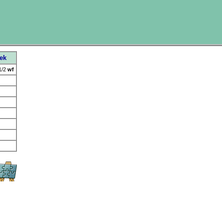
tek
1/2
wf