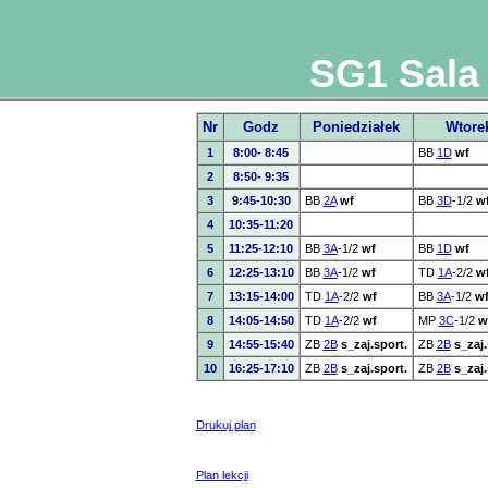
SG1 Sala
Nr
Godz
Poniedziałek
Wtore
1
8:00- 8:45
BB
1D
wf
2
8:50- 9:35
3
9:45-10:30
BB
2A
wf
BB
3D
-1/2
w
4
10:35-11:20
5
11:25-12:10
BB
3A
-1/2
wf
BB
1D
wf
6
12:25-13:10
BB
3A
-1/2
wf
TD
1A
-2/2
w
7
13:15-14:00
TD
1A
-2/2
wf
BB
3A
-1/2
w
8
14:05-14:50
TD
1A
-2/2
wf
MP
3C
-1/2
w
9
14:55-15:40
ZB
2B
s_zaj.sport.
ZB
2B
s_zaj.
10
16:25-17:10
ZB
2B
s_zaj.sport.
ZB
2B
s_zaj.
Drukuj plan
Plan lekcji