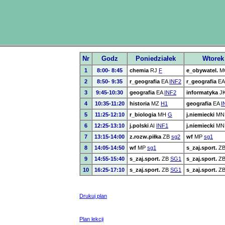
Nr
Godz
Poniedziałek
Wtorek
1
8:00- 8:45
chemia
RJ
F
e_obywatel.
M
2
8:50- 9:35
r_geografia
EA
INF2
r_geografia
EA
3
9:45-10:30
geografia
EA
INF2
informatyka
J
4
10:35-11:20
historia
MZ
H1
geografia
EA
I
5
11:25-12:10
r_biologia
MH
G
j.niemiecki
MN
6
12:25-13:10
j.polski
AI
INF1
j.niemiecki
MN
7
13:15-14:00
z.rozw.piłka
ZB
sg2
wf
MP
sg1
8
14:05-14:50
wf
MP
sg1
s_zaj.sport.
Z
9
14:55-15:40
s_zaj.sport.
ZB
SG1
s_zaj.sport.
Z
10
16:25-17:10
s_zaj.sport.
ZB
SG1
s_zaj.sport.
Z
Drukuj plan
Plan lekcji