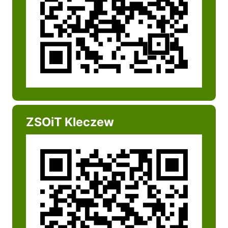
ZSOiT Kleczew