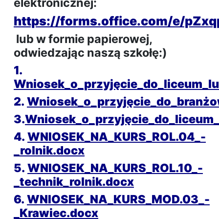
elektronicznej:
https://forms.office.com/e/p
lub w formie papierowej,
odwiedzając naszą szkołę:)
1.
Wniosek_o_przyjęcie_do_liceum_l
2.
Wniosek_o_przyjęcie_do_branżow
3.
Wniosek_o_przyjęcie_do_liceum_
4.
WNIOSEK_NA_KURS_ROL.04_-
_rolnik.docx
5.
WNIOSEK_NA_KURS_ROL.10_-
_technik_rolnik.docx
6.
WNIOSEK_NA_KURS_MOD.03_-
_Krawiec.docx