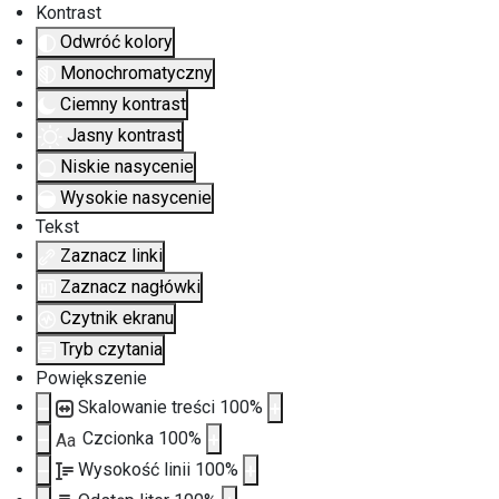
Kontrast
Odwróć kolory
Monochromatyczny
Ciemny kontrast
Jasny kontrast
Niskie nasycenie
Wysokie nasycenie
Tekst
Zaznacz linki
Zaznacz nagłówki
Czytnik ekranu
Tryb czytania
Powiększenie
Skalowanie treści
100
%
Czcionka
100
%
Aa
Wysokość linii
100
%